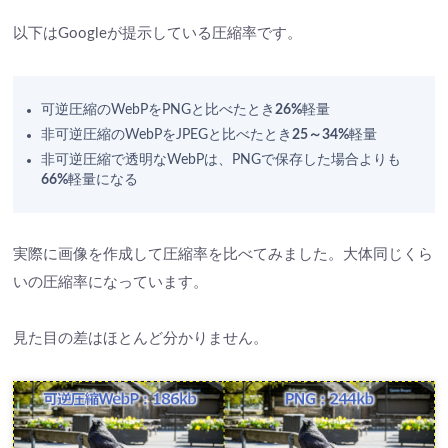
以下はGoogleが提示している圧縮率です。
可逆圧縮のWebPをPNGと比べたとき
26%
軽量
非可逆圧縮のWebPをJPEGと比べたとき
25～34%
軽量
非可逆圧縮で透明なWebPは、PNGで保存した場合よりも
66%
軽量になる
実際に画像を作成して圧縮率を比べてみました。大体同じくら
いの圧縮率になっています。
見た目の差はほとんど分かりません。