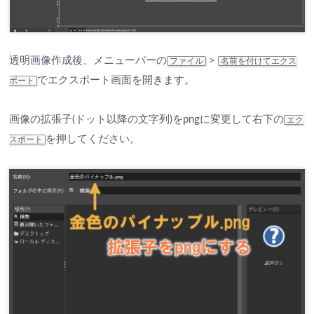
透明画像作成後、メニューバーの
>
ファイル
名前を付けてエクス
でエクスポート画面を開きます。
ポート
画像の拡張子(ドット以降の文字列)をpngに変更して右下の
エク
を押してください。
スポート